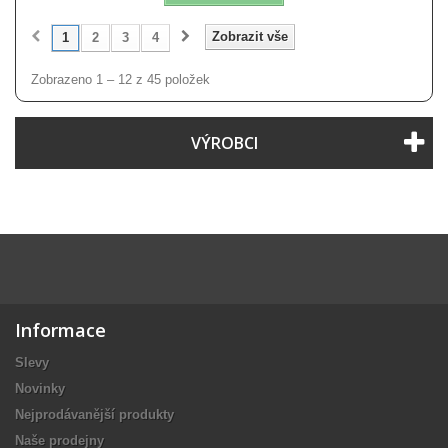
Zobrazit vše
1
2
3
4
Zobrazeno 1 – 12 z 45 položek
VÝROBCI
Informace
Slevy
Novinky
Nejprodávanější produkty
Naše prodejny