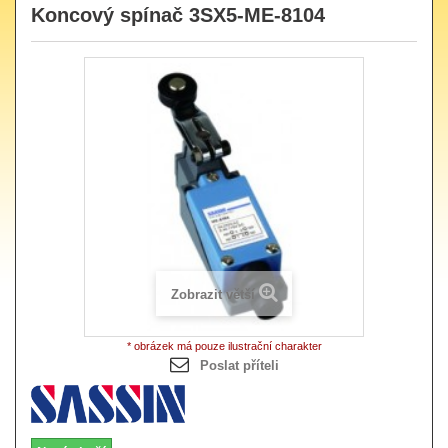
Koncový spínač 3SX5-ME-8104
Zobrazit větší
* obrázek má pouze ilustrační charakter
Poslat příteli