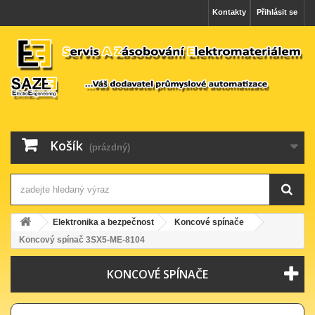
Kontakty
Přihlásit se
Košík
(prázdný)
Elektronika a bezpečnost
Koncové spínače
Koncový spínač 3SX5-ME-8104
KONCOVÉ SPÍNAČE