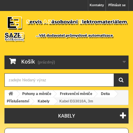
Kontakty
Přihlásit se
Košík
(prázdný)
Pohony a měniče
Frekvenční měniče
Delta
Příslušenství
Kabely
Kabel EG3010A, 3m
KABELY