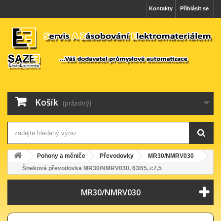
Kontakty
Přihlásit se
Košík
(prázdný)
Pohony a měniče
Převodovky
MR30/NMRV030
Šneková převodovka MR30/NMRV030, 63B5, i:7,5
MR30/NMRV030