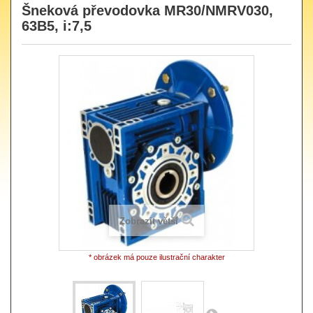
Šneková převodovka MR30/NMRV030,
63B5, i:7,5
Zobrazit větší
* obrázek má pouze ilustrační charakter