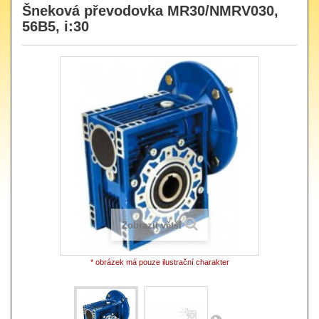
Šneková převodovka MR30/NMRV030,
56B5, i:30
Zobrazit větší
* obrázek má pouze ilustrační charakter