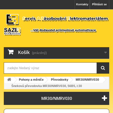
Kontakty
Přihlásit se
Košík
(prázdný)
Pohony a měniče
Převodovky
MR30/NMRV030
Šneková převodovka MR30/NMRV030, 56B5, i:30
MR30/NMRV030