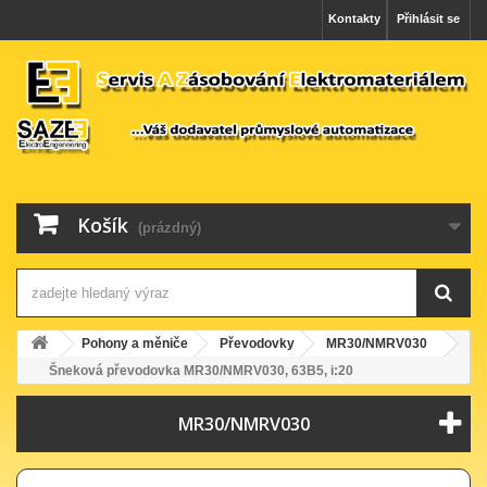
Kontakty
Přihlásit se
Košík
(prázdný)
Pohony a měniče
Převodovky
MR30/NMRV030
Šneková převodovka MR30/NMRV030, 63B5, i:20
MR30/NMRV030