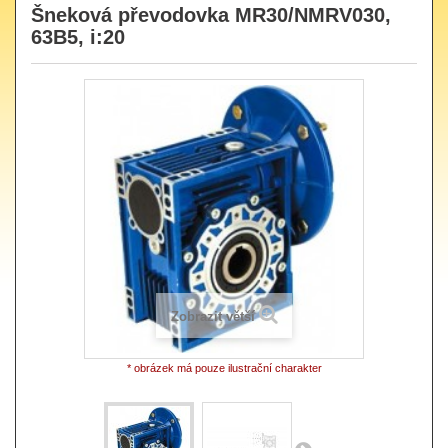
Šneková převodovka MR30/NMRV030,
63B5, i:20
Zobrazit větší
* obrázek má pouze ilustrační charakter