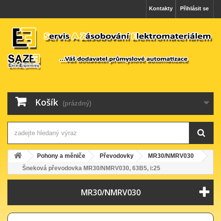
Kontakty
Přihlásit se
Košík
(prázdný)
Pohony a měniče
Převodovky
MR30/NMRV030
Šneková převodovka MR30/NMRV030, 63B5, i:25
MR30/NMRV030