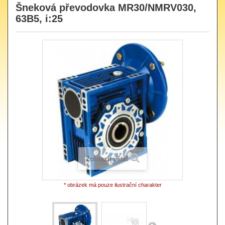
Šneková převodovka MR30/NMRV030,
63B5, i:25
Zobrazit větší
* obrázek má pouze ilustrační charakter