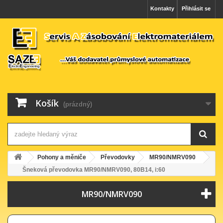
Kontakty
Přihlásit se
Košík
(prázdný)
Pohony a měniče
Převodovky
MR90/NMRV090
Šneková převodovka MR90/NMRV090, 80B14, i:60
MR90/NMRV090