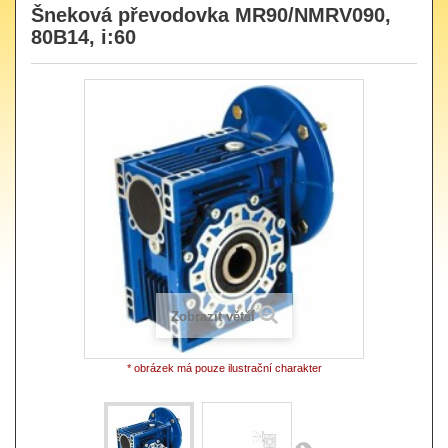
Šneková převodovka MR90/NMRV090,
80B14, i:60
Zobrazit větší
* obrázek má pouze ilustrační charakter