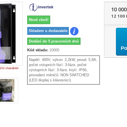
10 000
12 100 
Nové zboží
Skladem u dodavatele
Dodání do 5 pracovních dnů
Po
Kód skladu:
10000
Napětí: 400V, výkon: 2,2kW, proud: 5,8A,
počet vstupních fází: 3-fáze, počet
ační charakter
výstupních fází: 3-fáze, krytí: IP66,
provedení měničů: NON SWITCHED
(LED displej s klávesnicí)