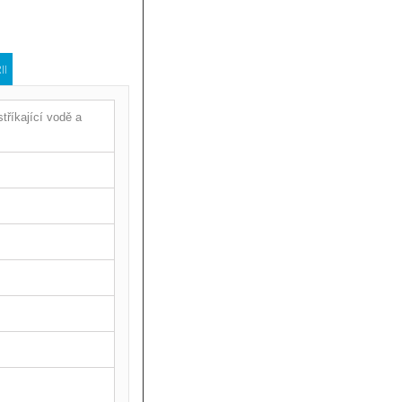
II
tříkající vodě a