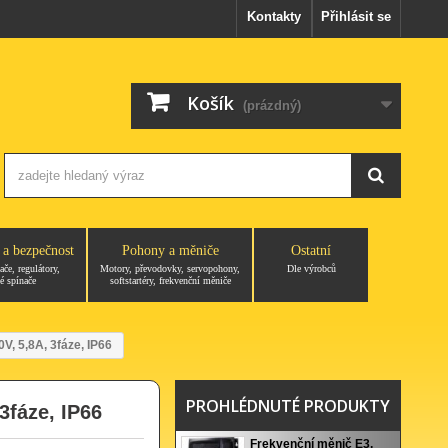
Kontakty
Přihlásit se
Košík
(prázdný)
 a bezpečnost
Pohony a měniče
Ostatní
ače, regulátory,
Motory, převodovky, servopohony,
Dle výrobců
é spínače
softstartéry, frekvenční měniče
, 5,8A, 3fáze, IP66
PROHLÉDNUTÉ PRODUKTY
3fáze, IP66
Frekvenční měnič E3,