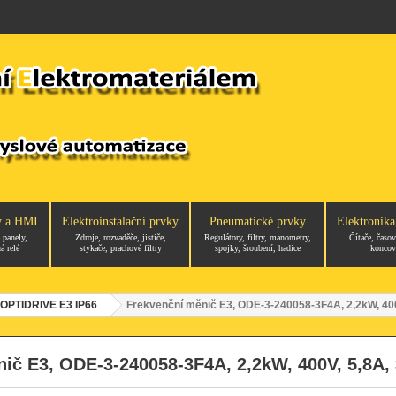
y a HMI
Elektroinstalační prvky
Pneumatické prvky
Elektronika
 panely,
Zdroje, rozvaděče, jističe,
Regulátory, filtry, manometry,
Čítače, časov
á relé
stykače, prachové filtry
spojky, šroubení, hadice
koncov
OPTIDRIVE E3 IP66
Frekvenční měnič E3, ODE-3-240058-3F4A, 2,2kW, 400V
ič E3, ODE-3-240058-3F4A, 2,2kW, 400V, 5,8A, 