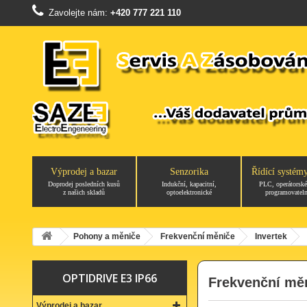
Zavolejte nám:
+420 777 221 110
Výprodej a bazar
Senzorika
Řídící systém
Doprodej posledních kusů
Indukční, kapacitní,
PLC, operátorské
z našich skladů
optoelektronické
programovateln
Pohony a měniče
Frekvenční měniče
Invertek
OPTIDRIVE E3 IP66
Frekvenční měn
Výprodej a bazar