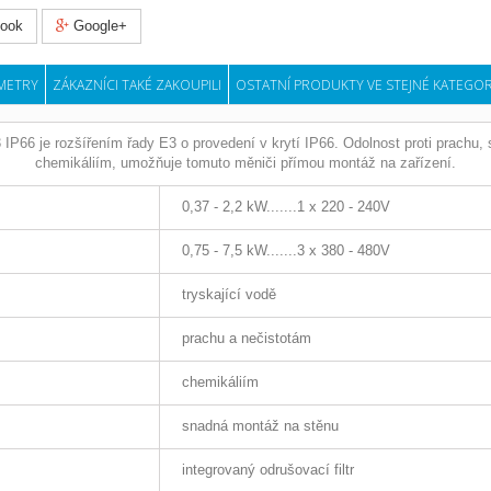
ook
Google+
METRY
ZÁKAZNÍCI TAKÉ ZAKOUPILI
OSTATNÍ PRODUKTY VE STEJNÉ KATEGOR
66 je rozšířením řady E3 o provedení v krytí IP66. Odolnost proti prachu, s
chemikáliím, umožňuje tomuto měniči přímou montáž na zařízení.
0,37 - 2,2 kW.......1 x 220 - 240V
0,75 - 7,5 kW.......3 x 380 - 480V
tryskající vodě
prachu a nečistotám
chemikáliím
snadná montáž na stěnu
integrovaný odrušovací filtr