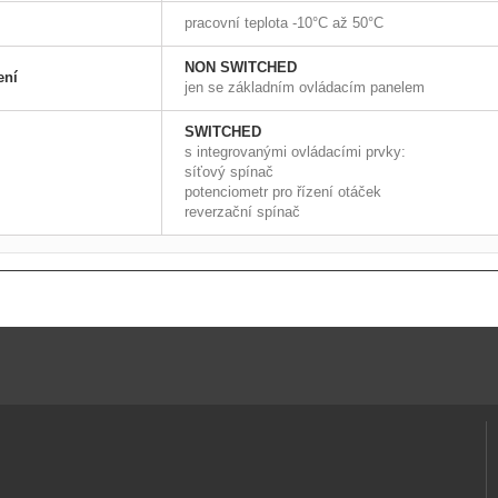
pracovní teplota -10°C až 50°C
NON SWITCHED
ení
jen se základním ovládacím panelem
SWITCHED
s integrovanými ovládacími prvky:
síťový spínač
potenciometr pro řízení otáček
reverzační spínač