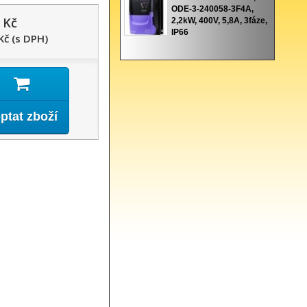
ODE-3-240058-3F4A,
 Kč
2,2kW, 400V, 5,8A, 3fáze,
IP66
Kč (s DPH)
ptat zboží