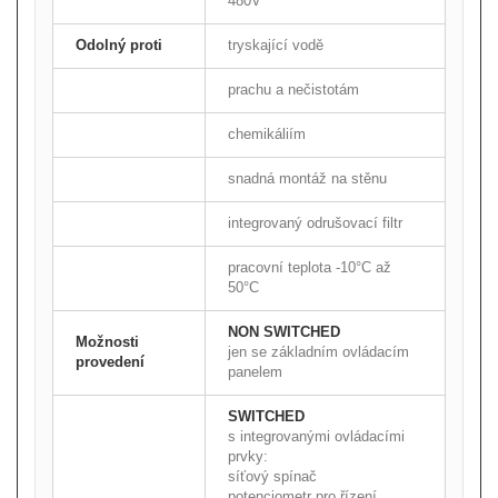
480V
Odolný proti
tryskající vodě
prachu a nečistotám
chemikáliím
snadná montáž na stěnu
integrovaný odrušovací filtr
pracovní teplota -10°C až
50°C
NON SWITCHED
Možnosti
jen se základním ovládacím
provedení
panelem
SWITCHED
s integrovanými ovládacími
prvky:
síťový spínač
potenciometr pro řízení