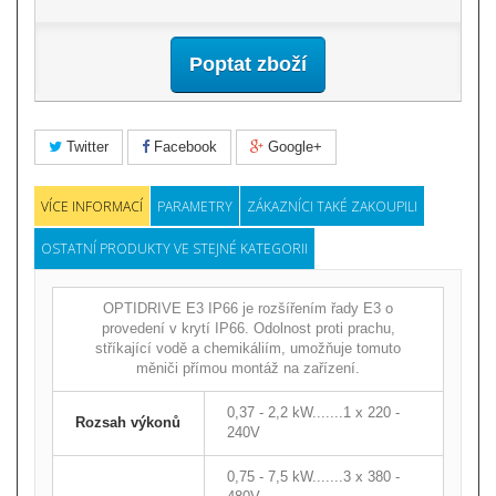
Poptat zboží
Twitter
Facebook
Google+
VÍCE INFORMACÍ
PARAMETRY
ZÁKAZNÍCI TAKÉ ZAKOUPILI
OSTATNÍ PRODUKTY VE STEJNÉ KATEGORII
OPTIDRIVE E3 IP66 je rozšířením řady E3 o
provedení v krytí IP66. Odolnost proti prachu,
stříkající vodě a chemikáliím, umožňuje tomuto
měniči přímou montáž na zařízení.
0,37 - 2,2 kW.......1 x 220 -
Rozsah výkonů
240V
0,75 - 7,5 kW.......3 x 380 -