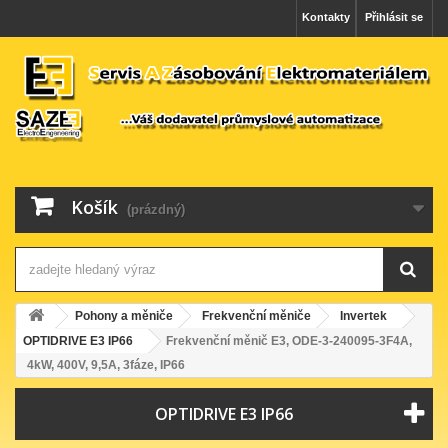
Kontakty
Přihlásit se
Košík
(prázdný)
Pohony a měniče
Frekvenční měniče
Invertek
OPTIDRIVE E3 IP66
Frekvenční měnič E3, ODE-3-240095-3F4A,
4kW, 400V, 9,5A, 3fáze, IP66
OPTIDRIVE E3 IP66