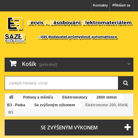
Kontakty
Přihlásit se
Košík
(prázdný)
Pohony a měniče
Elektromotory
2800 ot/min
B3 - Patka
Se zvýšeným výkonem
Elektromotor 200, 45kW,
B5
SE ZVÝŠENÝM VÝKONEM