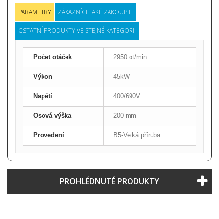
PARAMETRY
ZÁKAZNÍCI TAKÉ ZAKOUPILI
OSTATNÍ PRODUKTY VE STEJNÉ KATEGORII
Počet otáček
2950 ot/min
Výkon
45kW
Napětí
400/690V
Osová výška
200 mm
Provedení
B5-Velká příruba
PROHLÉDNUTÉ PRODUKTY