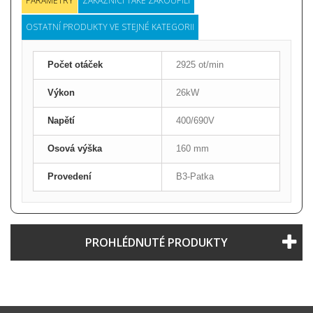
PARAMETRY
ZÁKAZNÍCI TAKÉ ZAKOUPILI
OSTATNÍ PRODUKTY VE STEJNÉ KATEGORII
Počet otáček
2925 ot/min
Výkon
26kW
Napětí
400/690V
Osová výška
160 mm
Provedení
B3-Patka
PROHLÉDNUTÉ PRODUKTY