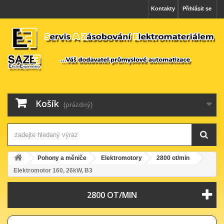
Kontakty
Přihlásit se
Košík
(prázdný)
Pohony a měniče
Elektromotory
2800 ot/min
Elektromotor 160, 26kW, B3
2800 OT/MIN