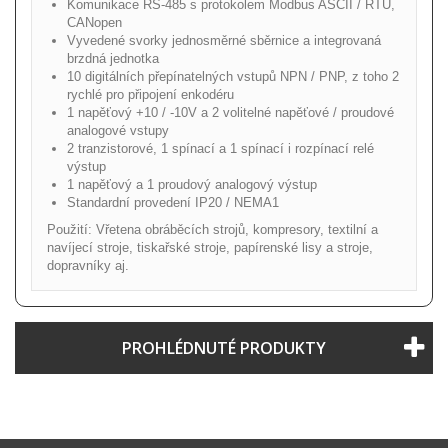
Komunikace RS-485 s protokolem Modbus ASCII / RTU,
CANopen
Vyvedené svorky jednosměrné sběrnice a integrovaná
brzdná jednotka
10 digitálních přepínatelných vstupů NPN / PNP, z toho 2
rychlé pro připojení enkodéru
1 napěťový +10 / -10V a 2 volitelné napěťové / proudové
analogové vstupy
2 tranzistorové, 1 spínací a 1 spínací i rozpínací relé
výstup
1 napěťový a 1 proudový analogový výstup
Standardní provedení IP20 / NEMA1
Použití: Vřetena obráběcích strojů, kompresory, textilní a
navíjecí stroje, tiskařské stroje, papírenské lisy a stroje,
dopravníky aj.
PROHLÉDNUTÉ PRODUKTY