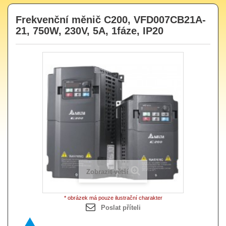
Frekvenční měnič C200, VFD007CB21A-
21, 750W, 230V, 5A, 1fáze, IP20
Zobrazit větší
* obrázek má pouze ilustrační charakter
Poslat příteli