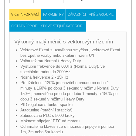
VÍCE INFORMACÍ
PARAMETRY
ZÁKAZNÍCI TAKÉ ZAKOUPILI
OSTATNÍ PRODUKTY VE STEJNÉ KATEGORII
Výkonný malý měnič s vektorovým řízením
Vektorové řízení s uzavřenou smyčkou, vektorové řízení
bez zpětné vazby nebo skalární řízení U/f
Volba režimu Normal / Heavy Duty
Výstupní frekvence do 600Hz (Normal Duty), ve
speciálním módu do 2000Hz
Nosná frekvence 2 - 15kHz
Přetížitelnost 120% jmenovitého proudu po dobu 1
minuty a 160% po dobu 3 sekund v režimu Normal Duty,
150% jmenovitého proudu po dobu 1 minuty a 180% po
dobu 3 sekund v režimu Heavy Duty
PID regulace s funkcí spánku
Autotuning (rotační i statický)
Zabudované PLC s 5000 kroky
Možnost připojení PTC od motoru
Odnímatelná klávesnice s možností připojení pomocí
1m, 3m nebo 5m kabelu