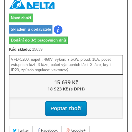
Nové zboží
Skladem u dodavatele
Dodání do 3-5 pracovních dnů
Kód skladu:
15639
VFD-C200, napětí: 460V, výkon: 7,5kW, proud: 18A, počet
vstupních fází: 3-fáze, počet výstupních fází: 3-fáze, krytí:
IP20, způsob regulace: vektorový
15 639 Kč
18 923 Kč (s DPH)
Poptat zboží
Twitter
Facebook
Google+