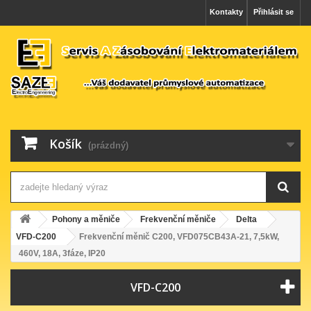
Kontakty
Přihlásit se
Košík
(prázdný)
Pohony a měniče
Frekvenční měniče
Delta
VFD-C200
Frekvenční měnič C200, VFD075CB43A-21, 7,5kW,
460V, 18A, 3fáze, IP20
VFD-C200