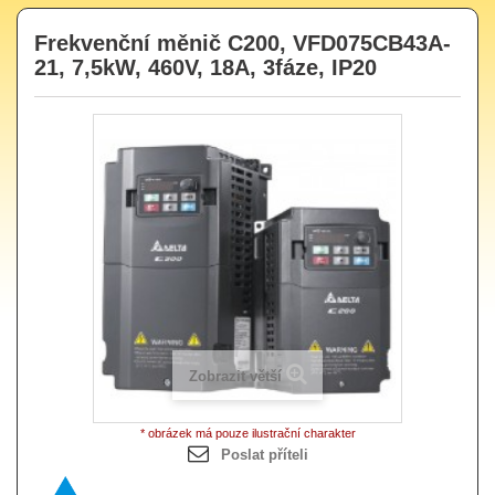
Frekvenční měnič C200, VFD075CB43A-
21, 7,5kW, 460V, 18A, 3fáze, IP20
Zobrazit větší
* obrázek má pouze ilustrační charakter
Poslat příteli