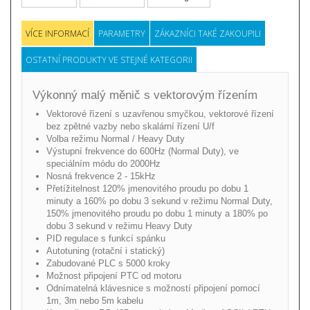
VÍCE INFORMACÍ
PARAMETRY
ZÁKAZNÍCI TAKÉ ZAKOUPILI
OSTATNÍ PRODUKTY VE STEJNÉ KATEGORII
Výkonný malý měnič s vektorovým řízením
Vektorové řízení s uzavřenou smyčkou, vektorové řízení
bez zpětné vazby nebo skalární řízení U/f
Volba režimu Normal / Heavy Duty
Výstupní frekvence do 600Hz (Normal Duty), ve
speciálním módu do 2000Hz
Nosná frekvence 2 - 15kHz
Přetížitelnost 120% jmenovitého proudu po dobu 1
minuty a 160% po dobu 3 sekund v režimu Normal Duty,
150% jmenovitého proudu po dobu 1 minuty a 180% po
dobu 3 sekund v režimu Heavy Duty
PID regulace s funkcí spánku
Autotuning (rotační i statický)
Zabudované PLC s 5000 kroky
Možnost připojení PTC od motoru
Odnímatelná klávesnice s možností připojení pomocí
1m, 3m nebo 5m kabelu