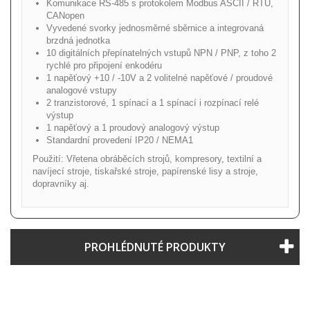
Komunikace RS-485 s protokolem Modbus ASCII / RTU,
CANopen
Vyvedené svorky jednosměrné sběrnice a integrovaná
brzdná jednotka
10 digitálních přepínatelných vstupů NPN / PNP, z toho 2
rychlé pro připojení enkodéru
1 napěťový +10 / -10V a 2 volitelné napěťové / proudové
analogové vstupy
2 tranzistorové, 1 spínací a 1 spínací i rozpínací relé
výstup
1 napěťový a 1 proudový analogový výstup
Standardní provedení IP20 / NEMA1
Použití: Vřetena obráběcích strojů, kompresory, textilní a
navíjecí stroje, tiskařské stroje, papírenské lisy a stroje,
dopravníky aj.
PROHLÉDNUTÉ PRODUKTY