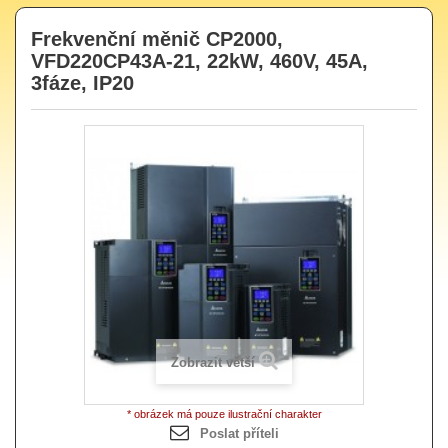
Frekvenční měnič CP2000,
VFD220CP43A-21, 22kW, 460V, 45A,
3fáze, IP20
Zobrazit větší
* obrázek má pouze ilustrační charakter
Poslat příteli