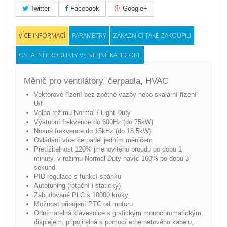
Twitter
Facebook
Google+
VÍCE INFORMACÍ
PARAMETRY
ZÁKAZNÍCI TAKÉ ZAKOUPILI
OSTATNÍ PRODUKTY VE STEJNÉ KATEGORII
Měnič pro ventilátory, čerpadla, HVAC
Vektorové řízení bez zpětné vazby nebo skalární řízení
U/f
Volba režimu Normal / Light Duty
Výstupní frekvence do 600Hz (do 75kW)
Nosná frekvence do 15kHz (do 18,5kW)
Ovládání více čerpadel jedním měničem
Přetížitelnost 120% jmenovitého proudu po dobu 1
minuty, v režimu Normal Duty navíc 160% po dobu 3
sekund
PID regulace s funkcí spánku
Autotuning (rotační i statický)
Zabudované PLC s 10000 kroky
Možnost připojení PTC od motoru
Odnímatelná klávesnice s grafickým monochromatickým
displejem, připojitelná s pomocí ethernetového kabelu,