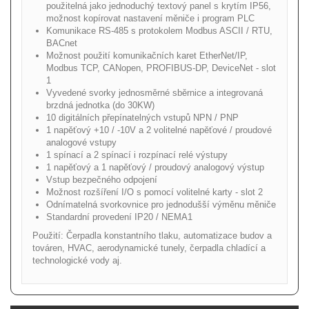
použitelná jako jednoduchý textový panel s krytím IP56,
možnost kopírovat nastavení měniče i program PLC
Komunikace RS-485 s protokolem Modbus ASCII / RTU,
BACnet
Možnost použití komunikačních karet EtherNet/IP,
Modbus TCP, CANopen, PROFIBUS-DP, DeviceNet - slot
1
Vyvedené svorky jednosměrné sběrnice a integrovaná
brzdná jednotka (do 30KW)
10 digitálních přepínatelných vstupů NPN / PNP
1 napěťový +10 / -10V a 2 volitelné napěťové / proudové
analogové vstupy
1 spínací a 2 spínací i rozpínací relé výstupy
1 napěťový a 1 napěťový / proudový analogový výstup
Vstup bezpečného odpojení
Možnost rozšíření I/O s pomocí volitelné karty - slot 2
Odnímatelná svorkovnice pro jednodušší výměnu měniče
Standardní provedení IP20 / NEMA1
Použití: Čerpadla konstantního tlaku, automatizace budov a
továren, HVAC, aerodynamické tunely, čerpadla chladící a
technologické vody aj.