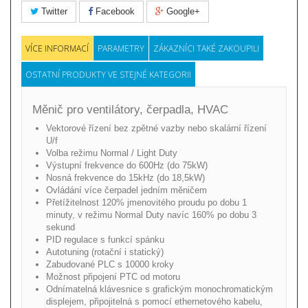
Twitter
Facebook
Google+
VÍCE INFORMACÍ
PARAMETRY
ZÁKAZNÍCI TAKÉ ZAKOUPILI
OSTATNÍ PRODUKTY VE STEJNÉ KATEGORII
Měnič pro ventilátory, čerpadla, HVAC
Vektorové řízení bez zpětné vazby nebo skalární řízení
U/f
Volba režimu Normal / Light Duty
Výstupní frekvence do 600Hz (do 75kW)
Nosná frekvence do 15kHz (do 18,5kW)
Ovládání více čerpadel jedním měničem
Přetížitelnost 120% jmenovitého proudu po dobu 1
minuty, v režimu Normal Duty navíc 160% po dobu 3
sekund
PID regulace s funkcí spánku
Autotuning (rotační i statický)
Zabudované PLC s 10000 kroky
Možnost připojení PTC od motoru
Odnímatelná klávesnice s grafickým monochromatickým
displejem, připojitelná s pomocí ethernetového kabelu,