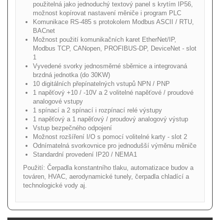
použitelná jako jednoduchý textový panel s krytím IP56,
možnost kopírovat nastavení měniče i program PLC
Komunikace RS-485 s protokolem Modbus ASCII / RTU,
BACnet
Možnost použití komunikačních karet EtherNet/IP,
Modbus TCP, CANopen, PROFIBUS-DP, DeviceNet - slot
1
Vyvedené svorky jednosměrné sběrnice a integrovaná
brzdná jednotka (do 30KW)
10 digitálních přepínatelných vstupů NPN / PNP
1 napěťový +10 / -10V a 2 volitelné napěťové / proudové
analogové vstupy
1 spínací a 2 spínací i rozpínací relé výstupy
1 napěťový a 1 napěťový / proudový analogový výstup
Vstup bezpečného odpojení
Možnost rozšíření I/O s pomocí volitelné karty - slot 2
Odnímatelná svorkovnice pro jednodušší výměnu měniče
Standardní provedení IP20 / NEMA1
Použití: Čerpadla konstantního tlaku, automatizace budov a
továren, HVAC, aerodynamické tunely, čerpadla chladící a
technologické vody aj.