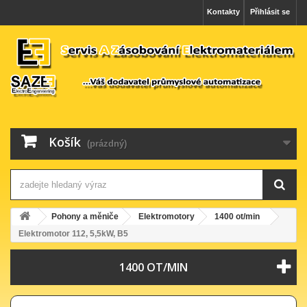
Kontakty
Přihlásit se
Košík
(prázdný)
Pohony a měniče
Elektromotory
1400 ot/min
Elektromotor 112, 5,5kW, B5
1400 OT/MIN