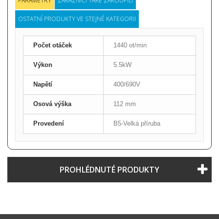
PARAMETRY
ZÁKAZNÍCI TAKÉ ZAKOUPILI
OSTATNÍ PRODUKTY VE STEJNÉ KATEGORII
Počet otáček
1440 ot/min
Výkon
5.5kW
Napětí
400/690V
Osová výška
112 mm
Provedení
B5-Velká příruba
PROHLÉDNUTÉ PRODUKTY