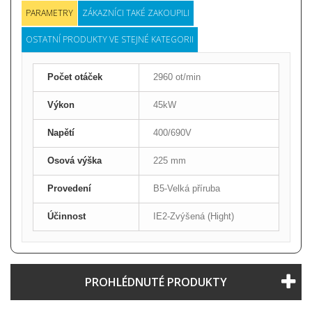
PARAMETRY
ZÁKAZNÍCI TAKÉ ZAKOUPILI
OSTATNÍ PRODUKTY VE STEJNÉ KATEGORII
Počet otáček
2960 ot/min
Výkon
45kW
Napětí
400/690V
Osová výška
225 mm
Provedení
B5-Velká příruba
Účinnost
IE2-Zvýšená (Hight)
PROHLÉDNUTÉ PRODUKTY