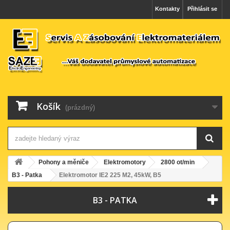
Kontakty
Přihlásit se
Košík
(prázdný)
Pohony a měniče
Elektromotory
2800 ot/min
B3 - Patka
Elektromotor IE2 225 M2, 45kW, B5
B3 - PATKA