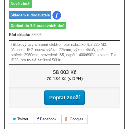
Nové zboží
Skladem u dodavatele
Dodání do 3-5 pracovních dnů
Kód skladu:
58003
Třífázový asynchronní elektromotor nakrátko IE2 225 M2,
účinnost: IE2, osová výška: 225mm, výkon: 45kW, počet
otáček: 2960min, provedení: B5, napětí: 400/690V, izolace: F a
IP55, pro trvalé zatížení 50Hz
58 003 Kč
70 184 Kč (s DPH)
Poptat zboží
Twitter
Facebook
Google+