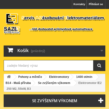
Kontakty
Přihlásit se
Košík
(prázdný)
Pohony a měniče
Elektromotory
1400 ot/min
B14 - Malá příruba
Se zvýšeným výkonem
Elektromotor IE2
250 M2, 55kW, B3
SE ZVÝŠENÝM VÝKONEM