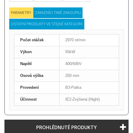
PARAMETRY
ZÁKAZNÍCI TAKÉ ZAKOUPILI
OSTATNÍ PRODUKTY VE STEJNÉ KATEGORII
Počet otáček
2970 ot/min
Výkon
55kW
Napětí
400/690V
Osová výška
250 mm
Provedení
B3-Patka
Účinnost
IE2-Zvýšená (Hight)
PROHLÉDNUTÉ PRODUKTY