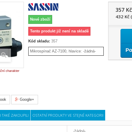
357 Kč
432 Kč 
Nové zboží
Tento produkt již není na skladě
Kód skladu:
357
Po
Mikrospínač AZ-7100, hlavice: -žádná-
ační charakter
ook
Google+
I TAKÉ ZAKOUPILI
OSTATNÍ PRODUKTY VE STEJNÉ KATEGORII
-žádná-