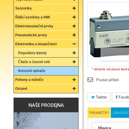
Senzorika
Řídící systémy a HMI
Elektroinstalační prvky
Pneumatické prvky
Elektronika a bezpečnost
Regulátory teploty
Zobrazit větší
Čítače a časové relé
* obrázek má pouze ilustr
Koncové spínače
Pohony a měniče
Poslat příteli
Ostatní
Twitter
Faceb
NAŠE PRODEJNA
PARAMETRY
ZÁKAZNÍC
Hlavice