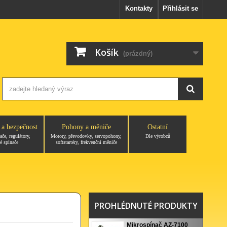
Kontakty
Přihlásit se
Košík
(prázdný)
 a bezpečnost
Pohony a měniče
Ostatní
ače, regulátory,
Motory, převodovky, servopohony,
Dle výrobců
é spínače
softstartéry, frekvenční měniče
PROHLÉDNUTÉ PRODUKTY
Mikrospínač AZ-7100