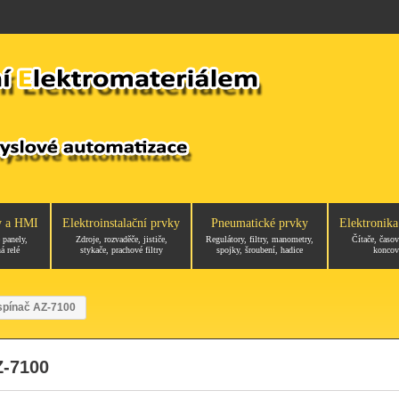
y a HMI
Elektroinstalační prvky
Pneumatické prvky
Elektronika
 panely,
Zdroje, rozvaděče, jističe,
Regulátory, filtry, manometry,
Čítače, časov
á relé
stykače, prachové filtry
spojky, šroubení, hadice
koncov
spínač AZ-7100
Z-7100