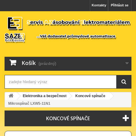
Kontakty
Přihlásit se
Košík
(prázdný)
Elektronika a bezpečnost
Koncové spínače
Mikrospínač LXW5-11N1
KONCOVÉ SPÍNAČE