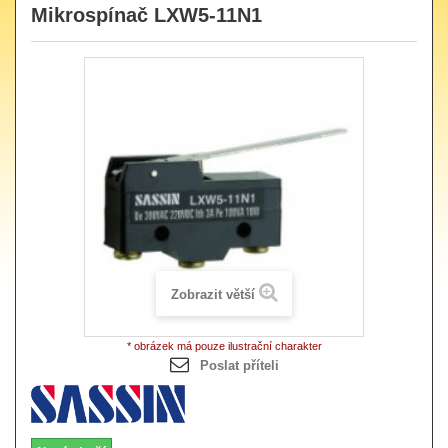
Mikrospínač LXW5-11N1
Zobrazit větší
* obrázek má pouze ilustrační charakter
Poslat příteli