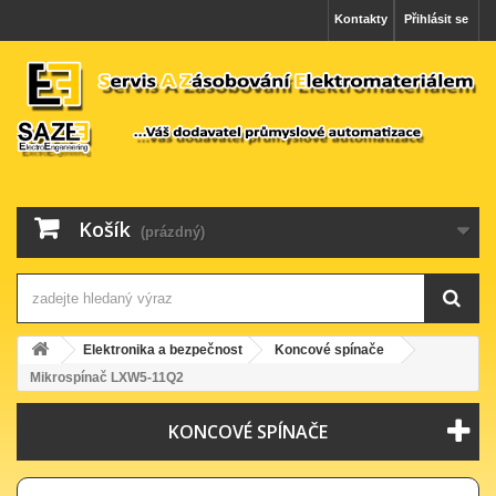
Kontakty
Přihlásit se
Košík
(prázdný)
Elektronika a bezpečnost
Koncové spínače
Mikrospínač LXW5-11Q2
KONCOVÉ SPÍNAČE