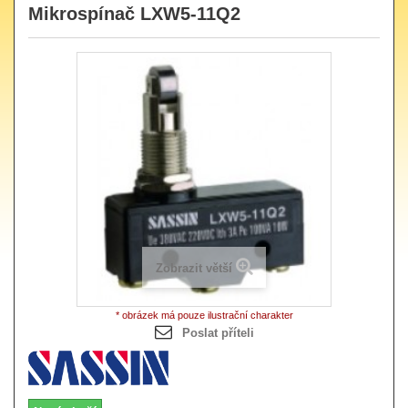
Mikrospínač LXW5-11Q2
Zobrazit větší
* obrázek má pouze ilustrační charakter
Poslat příteli