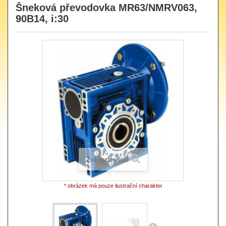
Šneková převodovka MR63/NMRV063,
90B14, i:30
Zobrazit větší
* obrázek má pouze ilustrační charakter