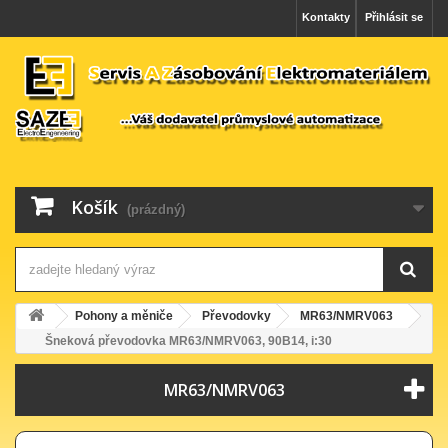
Kontakty
Přihlásit se
Košík
(prázdný)
Pohony a měniče
Převodovky
MR63/NMRV063
Šneková převodovka MR63/NMRV063, 90B14, i:30
MR63/NMRV063