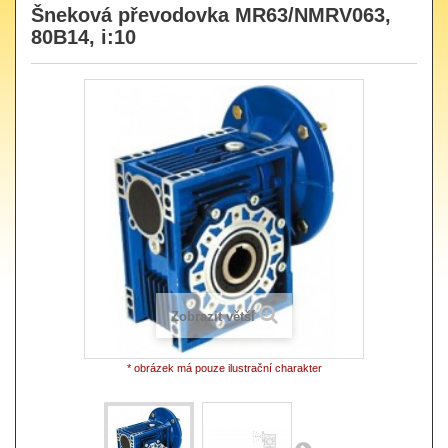
Šneková převodovka MR63/NMRV063,
80B14, i:10
Zobrazit větší
* obrázek má pouze ilustrační charakter