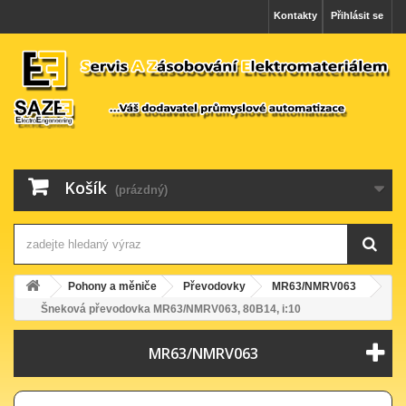
Kontakty
Přihlásit se
Košík
(prázdný)
Pohony a měniče
Převodovky
MR63/NMRV063
Šneková převodovka MR63/NMRV063, 80B14, i:10
MR63/NMRV063