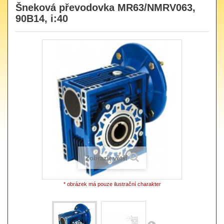
Šneková převodovka MR63/NMRV063,
90B14, i:40
Zobrazit větší
* obrázek má pouze ilustrační charakter