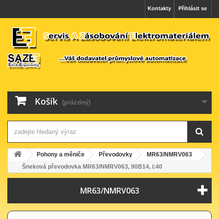
Kontakty
Přihlásit se
Košík
(prázdný)
Pohony a měniče
Převodovky
MR63/NMRV063
Šneková převodovka MR63/NMRV063, 90B14, i:40
MR63/NMRV063