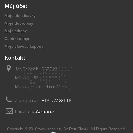
Můj účet
Moje objednávky
Moje dobropisy
Moje adresy
Osobní údaje
Moje slevové kupóny
Kontakt
Jan Szromek - SAZE.cz
Miřejovice 52
Miřejovice - okres Litoměřice
Zavolejte nám:
+420 777 221 110
E-mail:
saze@saze.cz
Copyright © 2016
www.saze.cz
, By
Petr Slavík
. All Rights Reserved.