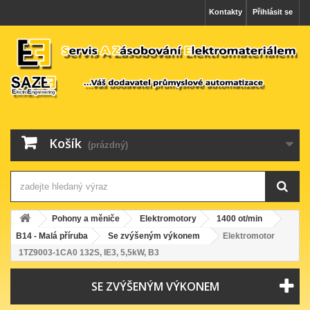
Kontakty
Přihlásit se
Košík
(prázdný)
Pohony a měniče
Elektromotory
1400 ot/min
B14 - Malá příruba
Se zvýšeným výkonem
Elektromotor
1TZ9003-1CA0 132S, IE3, 5,5kW, B3
SE ZVÝŠENÝM VÝKONEM