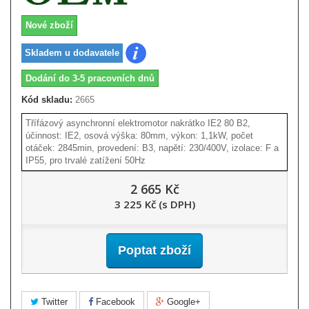
Nové zboží
Skladem u dodavatele
Dodání do 3-5 pracovních dnů
Kód skladu:
2665
Třífázový asynchronní elektromotor nakrátko IE2 80 B2,
účinnost: IE2, osová výška: 80mm, výkon: 1,1kW, počet
otáček: 2845min, provedení: B3, napětí: 230/400V, izolace: F a
IP55, pro trvalé zatížení 50Hz
2 665 Kč
3 225 Kč (s DPH)
Poptat zboží
Twitter
Facebook
Google+