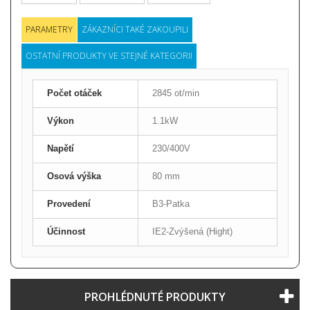
PARAMETRY
ZÁKAZNÍCI TAKÉ ZAKOUPILI
OSTATNÍ PRODUKTY VE STEJNÉ KATEGORII
Počet otáček
2845 ot/min
Výkon
1.1kW
Napětí
230/400V
Osová výška
80 mm
Provedení
B3-Patka
Účinnost
IE2-Zvýšená (Hight)
PROHLÉDNUTÉ PRODUKTY