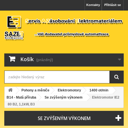
Kontakty
Přihlásit se
Košík
(prázdný)
Pohony a měniče
Elektromotory
1400 ot/min
B14 - Malá příruba
Se zvýšeným výkonem
Elektromotor IE2
80 B2, 1,1kW, B3
SE ZVÝŠENÝM VÝKONEM