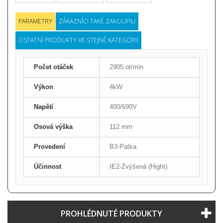
PARAMETRY
ZÁKAZNÍCI TAKÉ ZAKOUPILI
OSTATNÍ PRODUKTY VE STEJNÉ KATEGORII
Počet otáček
2905 ot/min
Výkon
4kW
Napětí
400/690V
Osová výška
112 mm
Provedení
B3-Patka
Účinnost
IE2-Zvýšená (Hight)
PROHLÉDNUTÉ PRODUKTY