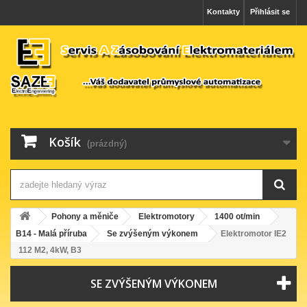
Kontakty
Přihlásit se
Košík
(prázdný)
Pohony a měniče
Elektromotory
1400 ot/min
B14 - Malá příruba
Se zvýšeným výkonem
Elektromotor IE2
112 M2, 4kW, B3
SE ZVÝŠENÝM VÝKONEM