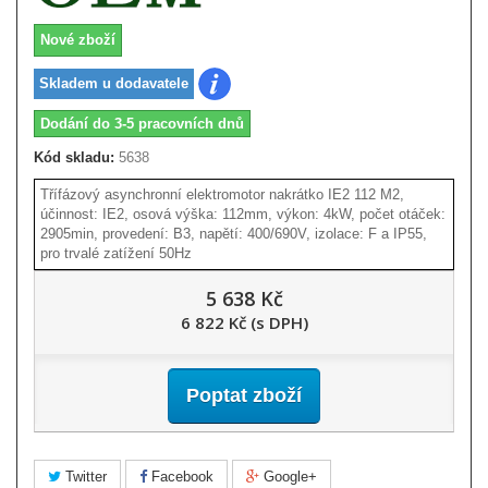
Nové zboží
Skladem u dodavatele
Dodání do 3-5 pracovních dnů
Kód skladu:
5638
Třífázový asynchronní elektromotor nakrátko IE2 112 M2,
účinnost: IE2, osová výška: 112mm, výkon: 4kW, počet otáček:
2905min, provedení: B3, napětí: 400/690V, izolace: F a IP55,
pro trvalé zatížení 50Hz
5 638 Kč
6 822 Kč (s DPH)
Poptat zboží
Twitter
Facebook
Google+