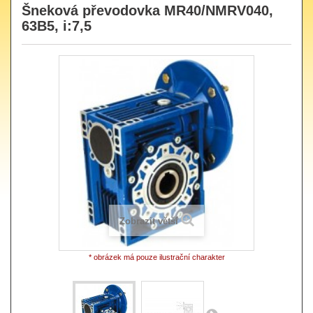
Šneková převodovka MR40/NMRV040,
63B5, i:7,5
Zobrazit větší
* obrázek má pouze ilustrační charakter