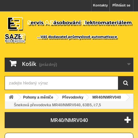
Kontakty
Přihlásit se
Košík
(prázdný)
Pohony a měniče
Převodovky
MR40/NMRV040
Šneková převodovka MR40/NMRV040, 63B5, i:7,5
MR40/NMRV040