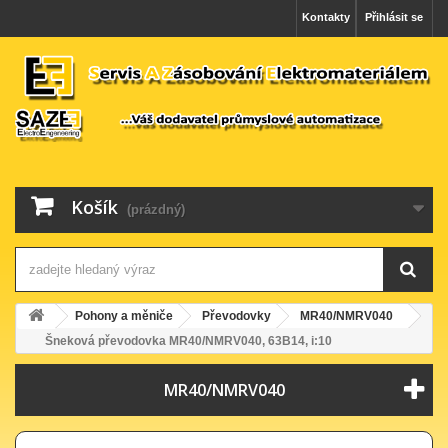
Kontakty
Přihlásit se
Košík
(prázdný)
Pohony a měniče
Převodovky
MR40/NMRV040
Šneková převodovka MR40/NMRV040, 63B14, i:10
MR40/NMRV040