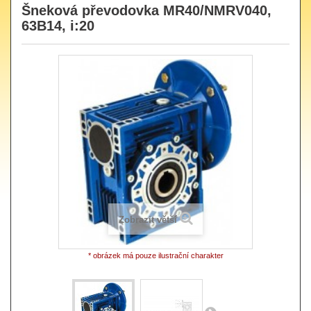
Šneková převodovka MR40/NMRV040,
63B14, i:20
Zobrazit větší
* obrázek má pouze ilustrační charakter