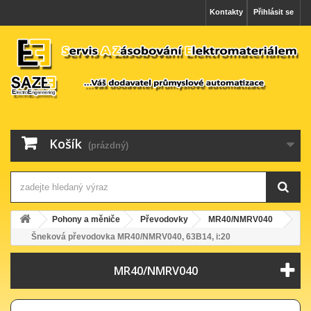
Kontakty
Přihlásit se
Košík
(prázdný)
Pohony a měniče
Převodovky
MR40/NMRV040
Šneková převodovka MR40/NMRV040, 63B14, i:20
MR40/NMRV040