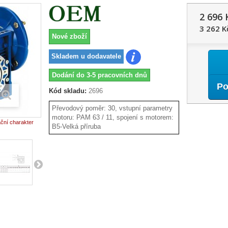
2 696 
3 262 K
Nové zboží
Skladem u dodavatele
Dodání do 3-5 pracovních dnů
Po
Kód skladu:
2696
Převodový poměr: 30, vstupní parametry
motoru: PAM 63 / 11, spojení s motorem:
ační charakter
B5-Velká příruba