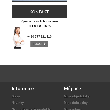
KONTAKT
Využijte naší obchodní linku
Po-Pá 7:00-15:30
+420 777 221 110
E-mail
Informace
Můj účet
Slevy
Moje objednávky
Novinky
Moje dobropisy
Nejprodávanější produkty
Moje adresy