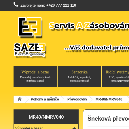
Zavolejte nám:
+420 777 221 110
Výprodej a bazar
Senzorika
Řídící systém
Doprodej posledních kusů
Indukční, kapacitní,
PLC, operátorské
z našich skladů
optoelektronické
programovateln
Pohony a měniče
Převodovky
MR40/NMRV040
MR40/NMRV040
Šneková převo
Výprodej a bazar