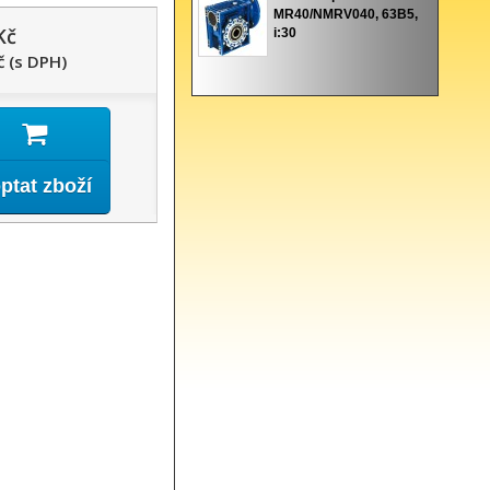
MR40/NMRV040, 63B5,
Kč
i:30
č (s DPH)
ptat zboží