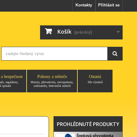
Kontakty
Přihlásit se
Košík
(prázdný)
 a bezpečnost
Pohony a měniče
Ostatní
ače, regulátory,
Motory, převodovky, servopohony,
Dle výrobců
é spínače
softstartéry, frekvenční měniče
PROHLÉDNUTÉ PRODUKTY
Šneková převodovka