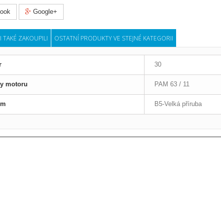
ook
Google+
I TAKÉ ZAKOUPILI
OSTATNÍ PRODUKTY VE STEJNÉ KATEGORII
r
30
ry motoru
PAM 63 / 11
em
B5-Velká příruba