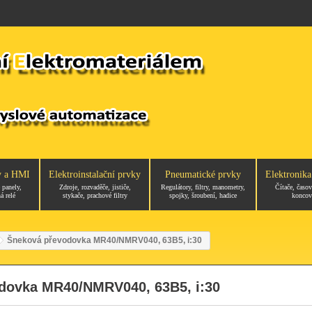
y a HMI
Elektroinstalační prvky
Pneumatické prvky
Elektronika
 panely,
Zdroje, rozvaděče, jističe,
Regulátory, filtry, manometry,
Čítače, časov
á relé
stykače, prachové filtry
spojky, šroubení, hadice
koncov
Šneková převodovka MR40/NMRV040, 63B5, i:30
dovka MR40/NMRV040, 63B5, i:30