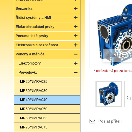
Senzorika
Řídící systémy a HMI
Elektroinstalační prvky
Pneumatické prvky
Elektronika a bezpečnost
Pohony a měniče
Zobrazit větší
Elektromotory
* obrázek má pouze ilustr
Převodovky
MR25/NMRV025
MR30/NMRV030
MR40/NMRV040
MR50/NMRV050
MR63/NMRV063
Poslat příteli
MR75/NMRV075