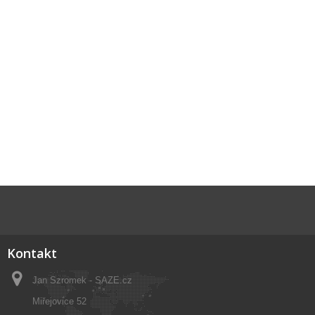
Kontakt
Jan Szromek - SAZE.cz
Miřejovice 52