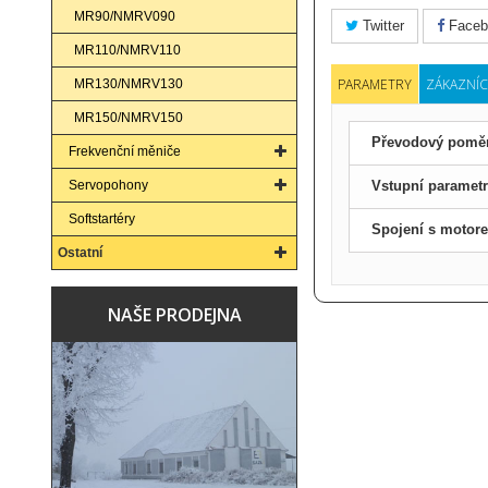
MR90/NMRV090
Twitter
Faceb
MR110/NMRV110
PARAMETRY
ZÁKAZNÍC
MR130/NMRV130
MR150/NMRV150
Převodový pomě
Frekvenční měniče
Servopohony
Vstupní paramet
Softstartéry
Spojení s motor
Ostatní
NAŠE PRODEJNA