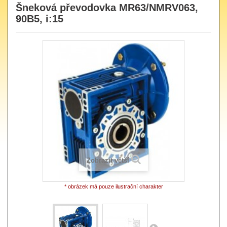
Šneková převodovka MR63/NMRV063,
90B5, i:15
Zobrazit větší
* obrázek má pouze ilustrační charakter