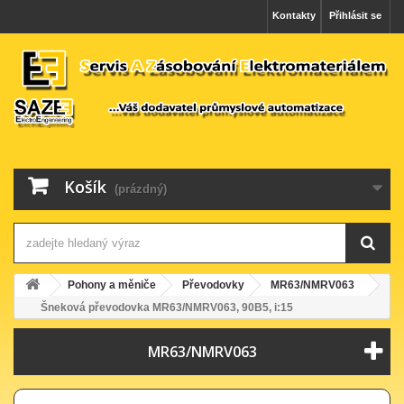
Kontakty
Přihlásit se
Košík
(prázdný)
Pohony a měniče
Převodovky
MR63/NMRV063
Šneková převodovka MR63/NMRV063, 90B5, i:15
MR63/NMRV063