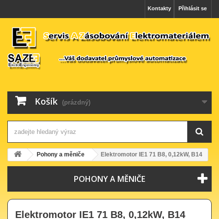
Kontakty
Přihlásit se
Košík
(prázdný)
Pohony a měniče
Elektromotor IE1 71 B8, 0,12kW, B14
POHONY A MĚNIČE
Elektromotor IE1 71 B8, 0,12kW, B14