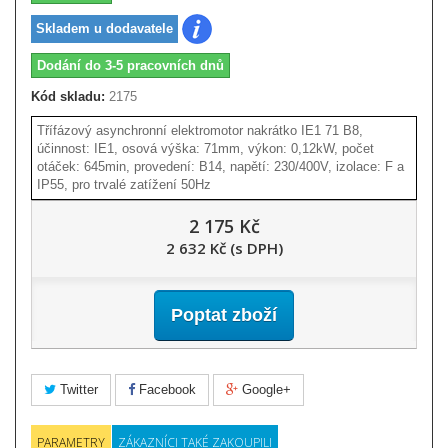
Skladem u dodavatele
Dodání do 3-5 pracovních dnů
Kód skladu:
2175
Třífázový asynchronní elektromotor nakrátko IE1 71 B8,
účinnost: IE1, osová výška: 71mm, výkon: 0,12kW, počet
otáček: 645min, provedení: B14, napětí: 230/400V, izolace: F a
IP55, pro trvalé zatížení 50Hz
2 175 Kč
2 632 Kč (s DPH)
Poptat zboží
Twitter
Facebook
Google+
PARAMETRY
ZÁKAZNÍCI TAKÉ ZAKOUPILI