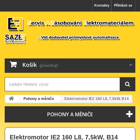
Kontakty
Přihlásit se
Košík
(prázdný)
Pohony a měniče
Elektromotor IE2 160 L8, 7,5kW, B14
POHONY A MĚNIČE
Elektromotor IE2 160 L8, 7,5kW, B14