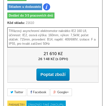
Skladem u dodavatele
Dodání do 3-5 pracovních dnů
Kód skladu:
21610
Třífázový asynchronní elektromotor nakrátko IE2 160 L8,
účinnost: IE2, osová výška: 160mm, výkon: 7,5kW, počet
otáček: 715min, provedení: B14, napětí: 400/690V, izolace: F a
IP55, pro trvalé zatížení 50Hz
21 610 Kč
26 148 Kč (s DPH)
Poptat zboží
Twitter
Facebook
Google+
PARAMETRY
ZÁKAZNÍCI TAKÉ ZAKOUPILI